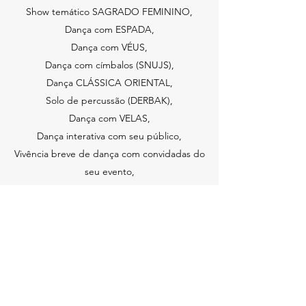
Show temático SAGRADO FEMININO,
Dança com ESPADA,
Dança com VÉUS,
Dança com címbalos (SNUJS),
Dança CLÁSSICA ORIENTAL,
Solo de percussão (DERBAK),
Dança com VELAS,
Dança interativa com seu público,
Vivência breve de dança com convidadas do
seu evento,
Dentre outras possibilidades.
Entre em contato que escolheremos qual o
repertório mais apropriado para o seu evento.
Show de dança do ventre em Florianópolis SC
e região, em Atibaia SP, ou outras localidades,