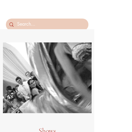
Álika Dança
Shows